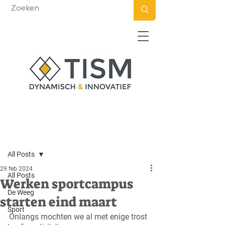
Post
All Posts
29 feb 2024
All Posts
Werken sportcampus
De Weeg
starten eind maart
Sport
Onlangs mochten we al met enige trost 