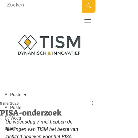
Post
All Posts
8 mei 2025
All Posts
PISA-onderzoek
De Weeg
Op woensdag 7 mei hebben de 
Sport
leerlingen van TISM het beste van 
zichzelf gegeven voor het PISA-