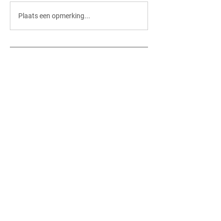
Proficiat, Class of '26!
Plaats een opmerking...
Contact
info@tismbree.eu
Tel: 089/461163
Baron de Taxislaan 4
3960 Bree
Links
Socials
Office 365
Facebook
Smartschool
Youtube
Studieshop
Instagram