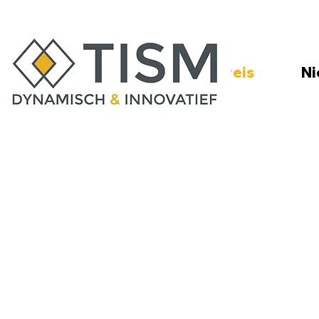
TISM op reis
Ni