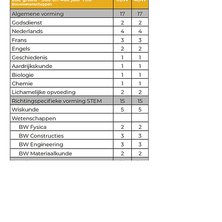
Contact
info@tismbree.eu