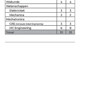
Contact
info@tismbree.eu
Tel: 089/461163
Baron de Taxislaan 4
3960 Bree
Links
Socials
Office 365
Facebook